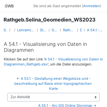
Zum Hauptinhalt
GWB
Sie sind als Gast angemeldet (
Anmelden
)
Rathgeb.Selina_Geomedien_WS2023
Startseite
Kurse
Lehramtsausbildung GW im Cluster Österreich Mitte
Studentische Lernkurse
Geomedien - WS 2023
Rathgeb.Selina_Geomedien_WS2023
Diagramme
A 54.1 - Visualisierung von Daten in Diagrammen
A 54.1 - Visualisierung von Daten in
Diagrammen
Abschlussbedingungen
Klicken Sie auf den Link '
A 54.1 - Visualisierung von Daten in
Diagrammen_Rathgeb.xlsx
', um die Datei anzuzeigen.
← A 53.1 - Gestaltung einer Wegskizze und -
beschreibung auf Basis einer topographischen 
Karte
Zur Aktivität
A 55.1 - Arc GIS Online Storymap →