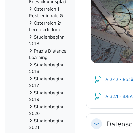
Entwicklungspfad...
Österreich 1 -
Postregionale G...
Österreich 2:
Lernpfade für di...
Studienbeginn
2018
Praxis Distance
Learning
Studienbeginn
2016
Studienbeginn
A 27.2 - Re
2017
Studienbeginn
A 32.1 - iDE
2019
Studienbeginn
2020
Studienbeginn
Datensc
Einklappen
2021