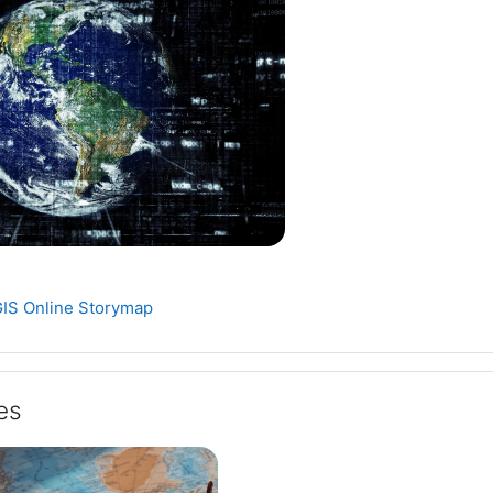
Link/URL
 GIS Online Storymap
es