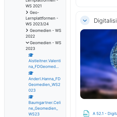
Lernplattformen -
WS 2021
Geo-
Lernplattformen -
Digitali
Einklappen
WS 2023/24
Geomedien - WS
2022
Geomedien - WS
2023
Aistleitner.Valenti
na_FDGeomed...
Anderl.Hanna_FD
Geomedien_WS2
023
Baumgartner.Celi
ne_Geomedien_
A 52.1 - Digi
WS23