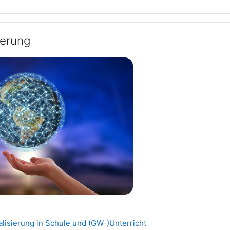
sierung
Datei
talisierung in Schule und (GW-)Unterricht