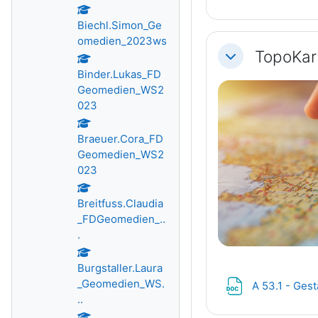
Biechl.Simon_Ge
omedien_2023ws
TopoKar
Einklappen
Binder.Lukas_FD
Geomedien_WS2
023
Braeuer.Cora_FD
Geomedien_WS2
023
Breitfuss.Claudia
_FDGeomedien_..
.
Burgstaller.Laura
_Geomedien_WS.
A 53.1 - Ges
..