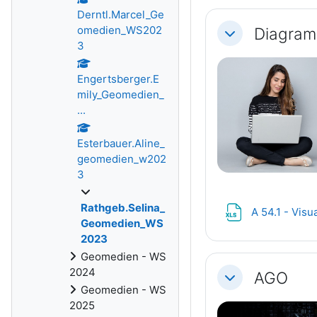
Derntl.Marcel_Ge
omedien_WS202
Diagra
Einklappen
3
Engertsberger.E
mily_Geomedien_
...
Esterbauer.Aline_
geomedien_w202
3
Rathgeb.Selina_
A 54.1 - Vis
Geomedien_WS
2023
Geomedien - WS
2024
AGO
Einklappen
Geomedien - WS
2025