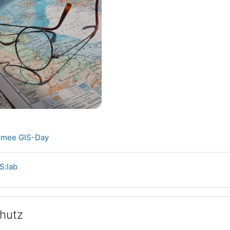
Datei
sümee GIS-Day
Datei
AS:lab
hutz