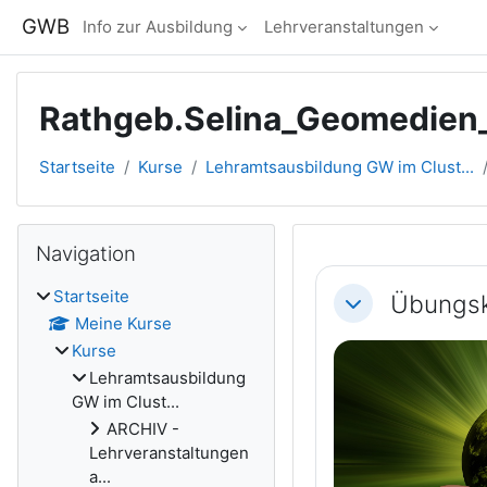
Zum Hauptinhalt
GWB
Info zur Ausbildung
Lehrveranstaltungen
Rathgeb.Selina_Geomedie
Startseite
Kurse
Lehramtsausbildung GW im Clust...
Blöcke
Navigation überspringen
Navigation
Abschnitts
Startseite
Übungsk
Einklappen
Meine Kurse
Kurse
Lehramtsausbildung
GW im Clust...
ARCHIV -
Lehrveranstaltungen
a...