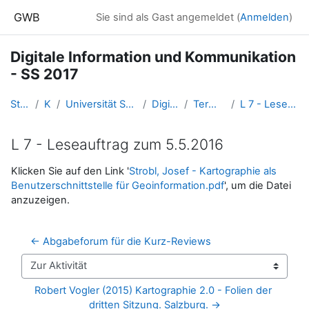
Zum Hauptinhalt
GWB
Sie sind als Gast angemeldet (
Anmelden
)
Digitale Information und Kommunikation
- SS 2017
Startseite
Kurse
Universität Salzburg - 2017 und davor
DigiInfo_2017ss
Termin 4: 5.5.2017
L 7 - Leseauftrag zum 5.5.2016
L 7 - Leseauftrag zum 5.5.2016
Abschlussbedingungen
Klicken Sie auf den Link '
Strobl, Josef - Kartographie als
Benutzerschnittstelle für Geoinformation.pdf
', um die Datei
anzuzeigen.
← Abgabeforum für die Kurz-Reviews
Zur Aktivität
Robert Vogler (2015) Kartographie 2.0 - Folien der 
dritten Sitzung. Salzburg. →