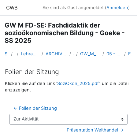
Zum Hauptinhalt
GWB
Sie sind als Gast angemeldet (
Anmelden
)
GW M FD-SE: Fachdidaktik der
sozioökonomischen Bildung - Goeke -
SS 2025
Startseite
Kurse
Lehramtsausbildung GW im Cluster Österreich Mitte
ARCHIV - Lehrveranstaltungen am Standort Linz - seit 2016
SS 2025
GW_M_FDseminar_SoziooekonomischeBildung_2025ss
05 - 03.04.25: Produktivität // Kostenvorteile
Folien der Sitzung
Folien der Sitzung
Abschlussbedingungen
Klicken Sie auf den Link '
SoziOkon_2025.pdf
', um die Datei
anzuzeigen.
← Folien der Sitzung
Zur Aktivität
Präsentation Welthandel →