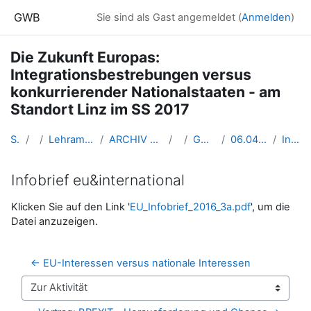
Zum Hauptinhalt
GWB
Sie sind als Gast angemeldet (
Anmelden
)
Die Zukunft Europas:
Integrationsbestrebungen versus
konkurrierender Nationalstaaten - am
Standort Linz im SS 2017
Startseite
Kurse
Lehramtsausbildung GW im Cluster Österreich Mitte
ARCHIV - Lehrveranstaltungen am Standort Linz - seit 2016
SS 2017
GW_WahlfachEU_Linz_2017ss
06.04.2017 BREXIT - Wie weiter in Europa?
Infobrief eu&international
Infobrief eu&international
Abschlussbedingungen
Klicken Sie auf den Link '
EU_Infobrief_2016_3a.pdf
', um die
Datei anzuzeigen.
← EU-Interessen versus nationale Interessen
Zur Aktivität