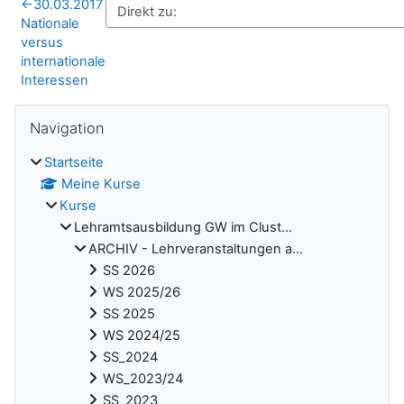
←
30.03.2017
Nationale
versus
internationale
Interessen
Blöcke
Navigation überspringen
Navigation
Startseite
Meine Kurse
Kurse
Lehramtsausbildung GW im Clust...
ARCHIV - Lehrveranstaltungen a...
SS 2026
WS 2025/26
SS 2025
WS 2024/25
SS_2024
WS_2023/24
SS_2023