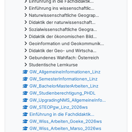
Einführung in die Fachdidaktik...
Einführung ins wissenschaftlic...
Naturwissenschaftliche Geograp...
Didaktik der naturwissenschaft...
Sozialwissenschaftliche Geogra...
Didaktik der ökonomischen Bild...
Geoinformation und Geokommunik...
Didaktik der Geo- und Wirtscha...
Gebundenes Wahlfach: Österreich
Studentische Lernkurse
GW_AllgemeineInformationen_Linz
GW_SemesterInformationen_Linz
GW_BachelorMasterArbeiten_Linz
GW_Studienberechtigung_PHDL
GW_UpgradingNMS_AllgemeineInfo...
GW_STEOPgw_Linz_2026ws
Einführung in die Fachdidaktik...
GW_Wiss_Arbeiten_Goeke_2026ws
GW_Wiss_Arbeiten_Marso_2026ws