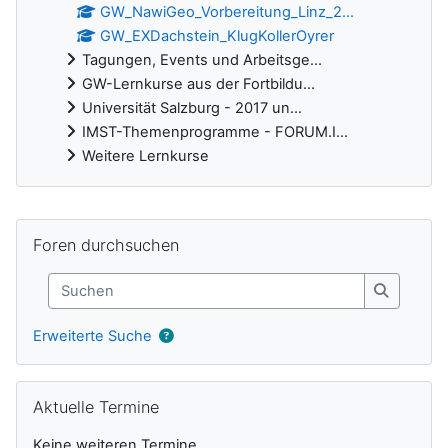
GW_NawiGeo_Vorbereitung_Linz_2...
GW_EXDachstein_KlugKollerOyrer
Tagungen, Events und Arbeitsge...
GW-Lernkurse aus der Fortbildu...
Universität Salzburg - 2017 un...
IMST-Themenprogramme - FORUM.I...
Weitere Lernkurse
Ergänzungsblöcke
Foren durchsuchen überspringen
Foren durchsuchen
Suchen
Suchen
Erweiterte Suche
Aktuelle Termine überspringen
Aktuelle Termine
Keine weiteren Termine