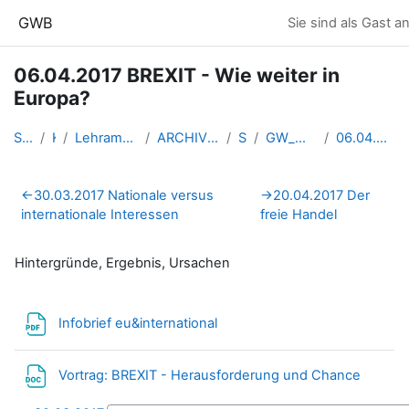
Zum Hauptinhalt
GWB
Sie sind als Gast a
06.04.2017 BREXIT - Wie weiter in
Europa?
Startseite
Kurse
Lehramtsausbildung GW im Clust...
ARCHIV - Lehrveranstaltungen a...
SS 2017
GW_WahlfachEU_Linz_2017ss
06.04.2017 BREXIT - Wie weiter...
Abschnittsübersicht
←
30.03.2017 Nationale versus
→
20.04.2017 Der
internationale Interessen
freie Handel
Hintergründe, Ergebnis, Ursachen
Datei
Infobrief eu&international
Datei
Vortrag: BREXIT - Herausforderung und Chance