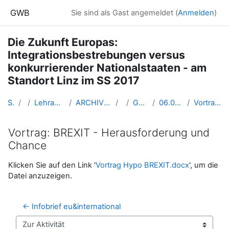
Zum Hauptinhalt
GWB
Sie sind als Gast angemeldet (
Anmelden
)
Die Zukunft Europas:
Integrationsbestrebungen versus
konkurrierender Nationalstaaten - am
Standort Linz im SS 2017
Startseite
Kurse
Lehramtsausbildung GW im Cluster Österreich Mitte
ARCHIV - Lehrveranstaltungen am Standort Linz - seit 2016
SS 2017
GW_WahlfachEU_Linz_2017ss
06.04.2017 BREXIT - Wie weiter in Europa?
Vortrag: BREXIT - Herausforderung und Chance
Vortrag: BREXIT - Herausforderung und
Chance
Abschlussbedingungen
Klicken Sie auf den Link '
Vortrag Hypo BREXIT.docx
', um die
Datei anzuzeigen.
← Infobrief eu&international