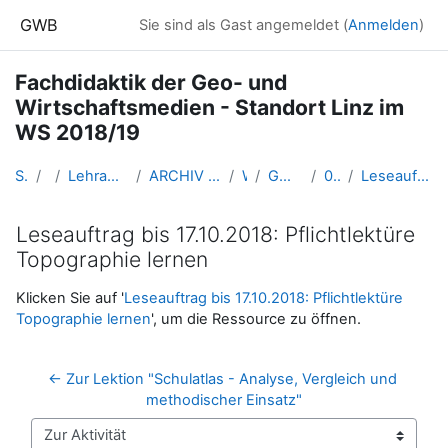
Zum Hauptinhalt
GWB
Sie sind als Gast angemeldet (
Anmelden
)
Fachdidaktik der Geo- und
Wirtschaftsmedien - Standort Linz im
WS 2018/19
Startseite
Kurse
Lehramtsausbildung GW im Cluster Österreich Mitte
ARCHIV - Lehrveranstaltungen am Standort Linz - seit 2016
WS 2018/19
GW_FDGeomedien_Linz_2018ws
02 - Mi. 10.10.2018
Leseauftrag bis 17.10.2018: Pflichtlektüre Topographie lernen
Leseauftrag bis 17.10.2018: Pflichtlektüre
Topographie lernen
Abschlussbedingungen
Klicken Sie auf '
Leseauftrag bis 17.10.2018: Pflichtlektüre
Topographie lernen
', um die Ressource zu öffnen.
← Zur Lektion "Schulatlas - Analyse, Vergleich und 
methodischer Einsatz"
Zur Aktivität