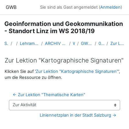
Zum Hauptinhalt
GWB
Sie sind als Gast angemeldet (
Anmelden
)
Geoinformation und Geokommunikation
- Standort Linz im WS 2018/19
Startseite
Kurse
Lehramtsausbildung GW im Cluster Österreich Mitte
ARCHIV - Lehrveranstaltungen am Standort Linz - seit 2016
WS 2018/19
GW_Geoinformation_Linz_2018ws
09 - Mi. 5. Dez. 2018
Zur Lektion "Kartographische Signaturen"
Zur Lektion "Kartographische Signaturen"
Abschlussbedingungen
Klicken Sie auf '
Zur Lektion "Kartographische Signaturen"
',
um die Ressource zu öffnen.
← Zur Lektion "Thematische Karten"
Zur Aktivität
Liniennetzplan in der Stadt Salzburg →