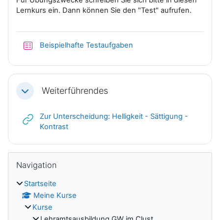
Lernkurs ein. Dann können Sie den "Test" aufrufen.
Beispielhafte Testaufgaben
Weiterführendes
Einklappen
Zur Unterscheidung: Helligkeit - Sättigung -
Link/URL
Kontrast
Blöcke
Navigation überspringen
Navigation
Startseite
Meine Kurse
Kurse
Lehramtsausbildung GW im Clust...