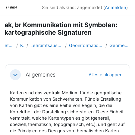
Zum Hauptinhalt
GWB
Sie sind als Gast angemeldet (
Anmelden
)
ak, br Kommunikation mit Symbolen:
kartographische Signaturen
Startseite
Kurse
Lehramtsausbildung GW im Clust...
Geoinformation und Geokommunik...
Geomedien_Signaturen
Abschnittsübersicht
Allgemeines
Alles einklappen
Einklappen
Karten sind das zentrale Medium für die geografische
Kommunikation von Sachverhalten. Für die Erstellung
von Karten gibt es eine Reihe von Regeln, die die
Korrektheit der Darstellung sicherstellen. Diese Einheit
vermittelt, welche Kartentypen es gibt (generell,
speziell, thematisch, topographisch, etc.), und geht auf
die Prinzipien des Designs von thematischen Karten