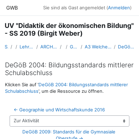
Zum Hauptinhalt
GWB
Sie sind als Gast angemeldet (
Anmelden
)
UV "Didaktik der ökonomischen Bildung"
- SS 2019 (Birgit Weber)
Startseite
Kurse
Lehramtsausbildung GW im Cluster Österreich Mitte
ARCHIV - Lehrveranstaltungen am Standort Linz - seit 2016
SS 2019
GW_FDoekonomie_Weber_2019ss
A3 Welche Ziele soll ökonomische Bildung verfolgen und welche Kompetenzen fördern?
DeGöB 2004: Bildungsstandards mittlerer Schulabschluss
DeGöB 2004: Bildungsstandards mittlerer
Schulabschluss
Abschlussbedingungen
Klicken Sie auf '
DeGöB 2004: Bildungsstandards mittlerer
Schulabschluss
', um die Ressource zu öffnen.
← Geographie und Wirtschaftskunde 2016
Zur Aktivität
DeGöB 2009: Standards für die Gymnasiale 
Oberstufe →