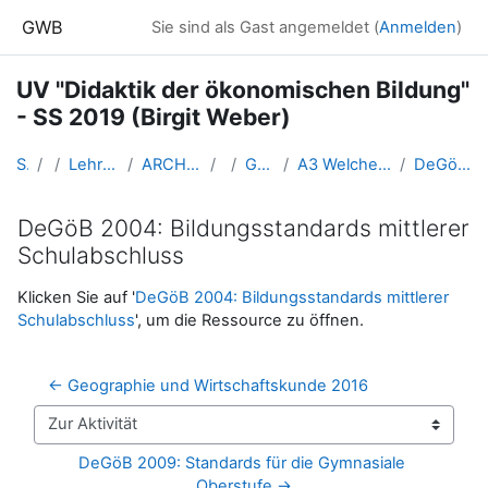
Zum Hauptinhalt
GWB
Sie sind als Gast angemeldet (
Anmelden
)
UV "Didaktik der ökonomischen Bildung"
- SS 2019 (Birgit Weber)
Startseite
Kurse
Lehramtsausbildung GW im Cluster Österreich Mitte
ARCHIV - Lehrveranstaltungen am Standort Linz - seit 2016
SS 2019
GW_FDoekonomie_Weber_2019ss
A3 Welche Ziele soll ökonomische Bildung verfolgen und welche Kompetenzen fördern?
DeGöB 2004: Bildungsstandards mittlerer Schulabschluss
DeGöB 2004: Bildungsstandards mittlerer
Schulabschluss
Abschlussbedingungen
Klicken Sie auf '
DeGöB 2004: Bildungsstandards mittlerer
Schulabschluss
', um die Ressource zu öffnen.
← Geographie und Wirtschaftskunde 2016
Zur Aktivität
DeGöB 2009: Standards für die Gymnasiale 
Oberstufe →