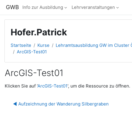
Zum Hauptinhalt
GWB
Info zur Ausbildung
Lehrveranstaltungen
Hofer.Patrick
Startseite
Kurse
Lehramtsausbildung GW im Cluster Ö
ArcGIS-Test01
ArcGIS-Test01
Abschlussbedingungen
Klicken Sie auf '
ArcGIS-Test01
', um die Ressource zu öffnen.
◀︎ Aufzeichnung der Wanderung Silbergraben