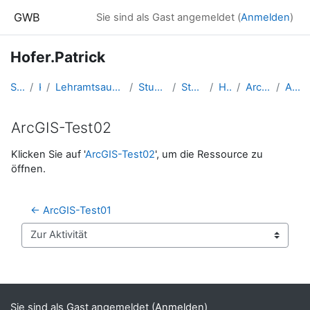
Zum Hauptinhalt
GWB
Sie sind als Gast angemeldet (
Anmelden
)
Hofer.Patrick
Startseite
Kurse
Lehramtsausbildung GW im Cluster Österreich Mitte
Studentische Lernkurse
Studienbeginn 2016
Hofer.Patrick
ArcGIS Übungsphase
ArcGIS-Test02
ArcGIS-Test02
Abschlussbedingungen
Klicken Sie auf '
ArcGIS-Test02
', um die Ressource zu
öffnen.
← ArcGIS-Test01
Zur Aktivität
Blöcke
Ergänzungsblöcke
Sie sind als Gast angemeldet (
Anmelden
)