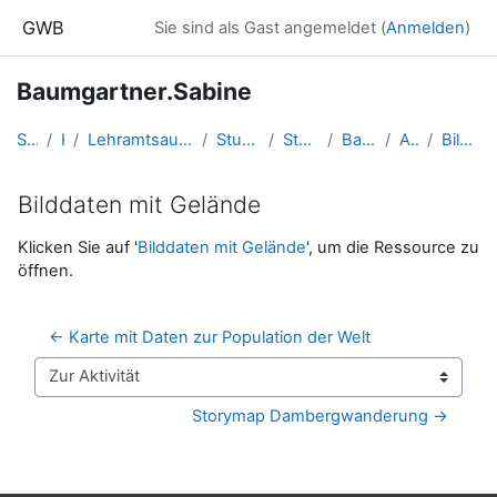
Zum Hauptinhalt
GWB
Sie sind als Gast angemeldet (
Anmelden
)
Baumgartner.Sabine
Startseite
Kurse
Lehramtsausbildung GW im Cluster Österreich Mitte
Studentische Lernkurse
Studienbeginn 2018
Baumgartner.Sabine
A2_3: ArcGIS
Bilddaten mit Gelände
Bilddaten mit Gelände
Abschlussbedingungen
Klicken Sie auf '
Bilddaten mit Gelände
', um die Ressource zu
öffnen.
← Karte mit Daten zur Population der Welt
Zur Aktivität
Storymap Dambergwanderung →
Blöcke
Ergänzungsblöcke