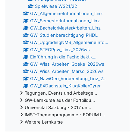
Spielwiese WS21/22
GW_AllgemeineInformationen_Linz
GW_SemesterInformationen_Linz
GW_BachelorMasterArbeiten_Linz
GW_Studienberechtigung_PHDL
GW_UpgradingNMS_AllgemeineInfo...
GW_STEOPgw_Linz_2026ws
Einführung in die Fachdidaktik...
GW_Wiss_Arbeiten_Goeke_2026ws
GW_Wiss_Arbeiten_Marso_2026ws
GW_NawiGeo_Vorbereitung_Linz_2...
GW_EXDachstein_KlugKollerOyrer
Tagungen, Events und Arbeitsge...
GW-Lernkurse aus der Fortbildu...
Universität Salzburg - 2017 un...
IMST-Themenprogramme - FORUM.I...
Weitere Lernkurse