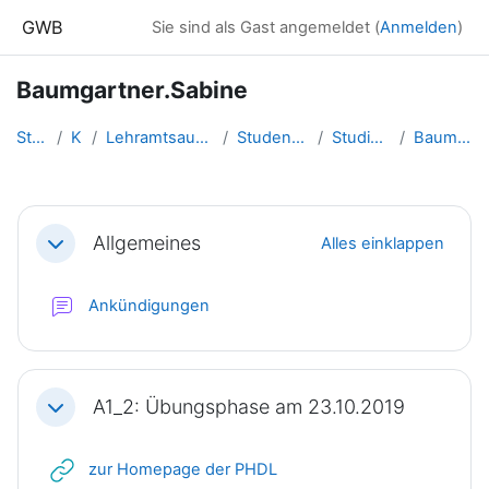
Zum Hauptinhalt
GWB
Sie sind als Gast angemeldet (
Anmelden
)
Baumgartner.Sabine
Startseite
Kurse
Lehramtsausbildung GW im Clust...
Studentische Lernkurse
Studienbeginn 2018
Baumgartner.Sabine
Abschnittsübersicht
Allgemeines
Alles einklappen
Einklappen
Forum
Ankündigungen
A1_2: Übungsphase am 23.10.2019
Einklappen
Link/URL
zur Homepage der PHDL