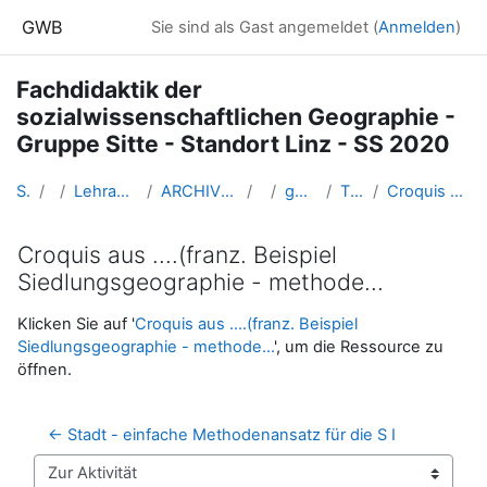
Zum Hauptinhalt
GWB
Sie sind als Gast angemeldet (
Anmelden
)
Fachdidaktik der
sozialwissenschaftlichen Geographie -
Gruppe Sitte - Standort Linz - SS 2020
Startseite
Kurse
Lehramtsausbildung GW im Cluster Österreich Mitte
ARCHIV - Lehrveranstaltungen am Standort Linz - seit 2016
SS_2020
gw_FDSowiGeo_Sitte_2020ss
T 6 Lebensraum Stadt -
Croquis aus ....(franz. Beispiel Siedlungsgeographie - methode...
Croquis aus ....(franz. Beispiel
Siedlungsgeographie - methode...
Abschlussbedingungen
Klicken Sie auf '
Croquis aus ....(franz. Beispiel
Siedlungsgeographie - methode...
', um die Ressource zu
öffnen.
← Stadt - einfache Methodenansatz für die S I
Zur Aktivität