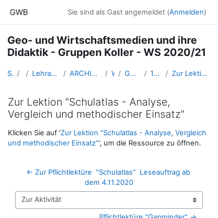
Zum Hauptinhalt
GWB
Sie sind als Gast angemeldet (
Anmelden
)
Geo- und Wirtschaftsmedien und ihre
Didaktik - Gruppen Koller - WS 2020/21
Startseite
Kurse
Lehramtsausbildung GW im Cluster Österreich Mitte
ARCHIV - Lehrveranstaltungen am Standort Linz - seit 2016
WS_2020/21
GW_FDGeomedien_Linz_2020ws
13 - 16. Dez. 2021 - online
Zur Lektion "Schulatlas - Analyse, Vergleich und methodischer Einsatz"
Zur Lektion "Schulatlas - Analyse,
Vergleich und methodischer Einsatz"
Abschlussbedingungen
Klicken Sie auf '
Zur Lektion "Schulatlas - Analyse, Vergleich
und methodischer Einsatz"
', um die Ressource zu öffnen.
← Zur Pflichtlektüre  "Schulatlas"  Leseauftrag ab 
dem 4.11.2020
Zur Aktivität
Pflichtlektüre "Gapminder" →