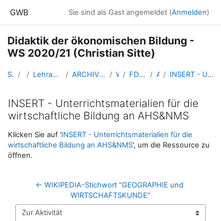
Zum Hauptinhalt
GWB
Sie sind als Gast angemeldet (
Anmelden
)
Didaktik der ökonomischen Bildung -
WS 2020/21 (Christian Sitte)
Startseite
Kurse
Lehramtsausbildung GW im Cluster Österreich Mitte
ARCHIV - Lehrveranstaltungen am Standort Linz - seit 2016
WS_2020/21
FDoekonomie_Linz_Sitte_2020ws
Allgemeines
INSERT - Unterrichtsmaterialien für die wirtschaftliche Bildung an AHS&NMS
INSERT - Unterrichtsmaterialien für die
wirtschaftliche Bildung an AHS&NMS
Abschlussbedingungen
Klicken Sie auf '
INSERT - Unterrichtsmaterialien für die
wirtschaftliche Bildung an AHS&NMS
', um die Ressource zu
öffnen.
← WIKIPEDIA-Stichwort "GEOGRAPHIE und 
WIRTSCHAFTSKUNDE"
Zur Aktivität