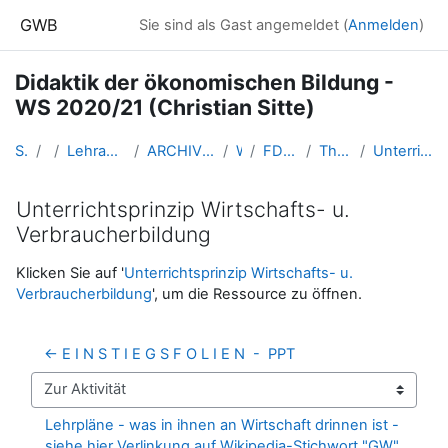
Zum Hauptinhalt
GWB
Sie sind als Gast angemeldet (
Anmelden
)
Didaktik der ökonomischen Bildung -
WS 2020/21 (Christian Sitte)
Startseite
Kurse
Lehramtsausbildung GW im Cluster Österreich Mitte
ARCHIV - Lehrveranstaltungen am Standort Linz - seit 2016
WS_2020/21
FDoekonomie_Linz_Sitte_2020ws
Thema 1 ..... am 2. Oktober 2020
Unterrichtsprinzip Wirtschafts- u. Verbraucherbildung
Unterrichtsprinzip Wirtschafts- u.
Verbraucherbildung
Abschlussbedingungen
Klicken Sie auf '
Unterrichtsprinzip Wirtschafts- u.
Verbraucherbildung
', um die Ressource zu öffnen.
← E I N S T I E G S F O L I E N  -  PPT
Zur Aktivität
Lehrpläne - was in ihnen an Wirtschaft drinnen ist - 
siehe hier Verlinkung auf Wikipedia-Stichwort "GW" 