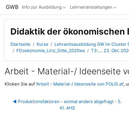
Zum Hauptinhalt
GWB
Info zur Ausbildung
Lehrveranstaltungen
Didaktik der ökonomischen B
Startseite
Kurse
Lehramtsausbildung GW im Cluster Ö
FDoekonomie_Linz_Sitte_2020ws
T3:.... 23. Okt. 2020
Arbeit - Material-/ Ideenseite 
Abschlussbedingungen
Klicken Sie auf '
Arbeit - Material-/ Ideenseite von POLIS.at
',
◀︎ Produktionsfaktoren - einmal anders abgefragt - 5. 
Kl. AHS