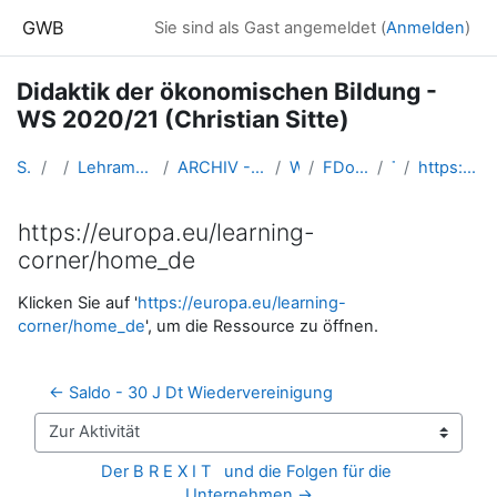
Zum Hauptinhalt
GWB
Sie sind als Gast angemeldet (
Anmelden
)
Didaktik der ökonomischen Bildung -
WS 2020/21 (Christian Sitte)
Startseite
Kurse
Lehramtsausbildung GW im Cluster Österreich Mitte
ARCHIV - Lehrveranstaltungen am Standort Linz - seit 2016
WS_2020/21
FDoekonomie_Linz_Sitte_2020ws
Thema 6
https://europa.eu/learning-corner/home_de
https://europa.eu/learning-
corner/home_de
Abschlussbedingungen
Klicken Sie auf '
https://europa.eu/learning-
corner/home_de
', um die Ressource zu öffnen.
← Saldo - 30 J Dt Wiedervereinigung
Zur Aktivität
Der B R E X I T   und die Folgen für die 
Unternehmen →