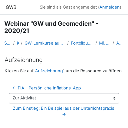
Zum Hauptinhalt
GWB
Sie sind als Gast angemeldet (
Anmelden
)
Webinar "GW und Geomedien" -
2020/21
Startseite
Kurse
GW-Lernkurse aus der Fortbildung (und Ausbildung bis 2016)
Fortbildung_ WebinarGW_20202021
Mi. 20. Jänner 2021
Aufzeichnung
Aufzeichnung
Abschlussbedingungen
Klicken Sie auf '
Aufzeichnung
', um die Ressource zu öffnen.
← PIA - Persönliche Inflations-App
Zur Aktivität
Zum Einstieg: Ein Beispiel aus der Unterrichtspraxis 
→