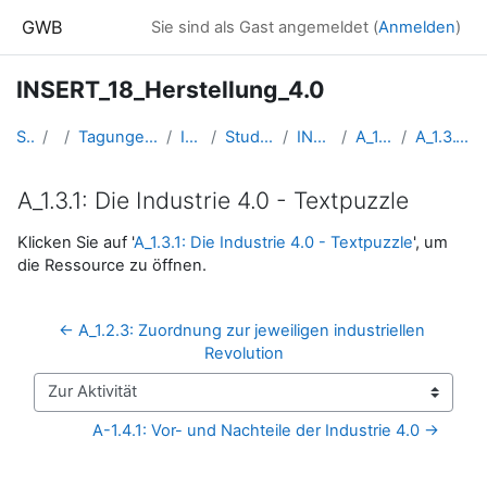
Zum Hauptinhalt
GWB
Sie sind als Gast angemeldet (
Anmelden
)
INSERT_18_Herstellung_4.0
Startseite
Kurse
Tagungen, Events und Arbeitsgemeinschaften GW
INSERT-Lernkurse
Studentische INSERT-Prototypen
INSERT_18_Herstellung_4.0
A_1.3: Erarbeitungsphase 2
A_1.3.1: Die Industrie 4.0 - Textpuzzle
A_1.3.1: Die Industrie 4.0 - Textpuzzle
Abschlussbedingungen
Klicken Sie auf '
A_1.3.1: Die Industrie 4.0 - Textpuzzle
', um
die Ressource zu öffnen.
← A_1.2.3: Zuordnung zur jeweiligen industriellen 
Revolution
Zur Aktivität
A-1.4.1: Vor- und Nachteile der Industrie 4.0 →
Blöcke