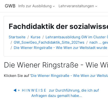
Zum Hauptinhalt
GWB
Info zur Ausbildung
Lehrveranstaltungen
Fachdidaktik der sozialwis
Startseite
Kurse
Lehramtsausbildung GW im Cluster Ö
GW_SowiGeo_Fachdidaktik_Sitte_2021ws
nach ... g
Die Wiener Ringstraße - Wie Wien zur Weltstadt wurd
Die Wiener Ringstraße - Wie W
Abschlussbedingungen
Klicken Sie auf '
Die Wiener Ringstraße - Wie Wien zur Welts
◀︎ +  H I N W E I S E   zur Durchführung, die ich auf 
Anfragen dazu gemailt habe...