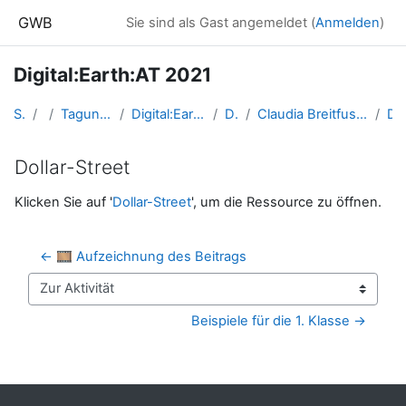
Zum Hauptinhalt
GWB
Sie sind als Gast angemeldet (
Anmelden
)
Digital:Earth:AT 2021
Startseite
Kurse
Tagungen, Events und Arbeitsgemeinschaften GW
Digital:Earth:AT - Fortbildungen zu Geomedien an der Uni/PH Salzburg
DigitalEarthAT2021
Claudia Breitfuss: „Leben und Wirtschaften in Regionen aller Welt“ – Bilder und Fakten recherchieren
Dollar-Str
Dollar-Street
Abschlussbedingungen
Klicken Sie auf '
Dollar-Street
', um die Ressource zu öffnen.
← 🎞️ Aufzeichnung des Beitrags
Zur Aktivität
Beispiele für die 1. Klasse →
Blöcke
Ergänzungsblöcke