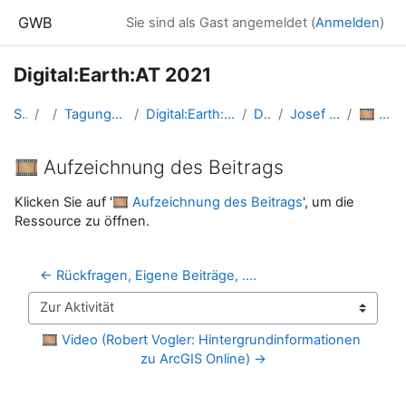
Zum Hauptinhalt
GWB
Sie sind als Gast angemeldet (
Anmelden
)
Digital:Earth:AT 2021
Startseite
Kurse
Tagungen, Events und Arbeitsgemeinschaften GW
Digital:Earth:AT - Fortbildungen zu Geomedien an der Uni/PH Salzburg
DigitalEarthAT2021
Josef Strobl: "Lernen in der digitalen Welt"
🎞️ Aufzeichnung des Beitrags
🎞️ Aufzeichnung des Beitrags
Abschlussbedingungen
Klicken Sie auf '
🎞️ Aufzeichnung des Beitrags
', um die
Ressource zu öffnen.
← Rückfragen, Eigene Beiträge, ....
Zur Aktivität
🎞️ Video (Robert Vogler: Hintergrundinformationen 
zu ArcGIS Online) →
Blöcke