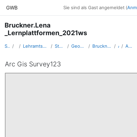
Zum Hauptinhalt
GWB
Sie sind als Gast angemeldet (
Anm
Bruckner.Lena
_Lernplattformen_2021ws
Startseite
Kurse
Lehramtsausbildung GW im Cluster Österreich Mitte
Studentische Lernkurse
Geo-Lernplattformen - WS 2021
Bruckner.Lena _Lernplattformen_2021ws
Arc Gis
Arc Gis Survey123
Arc Gis Survey123
Abschlussbedingungen