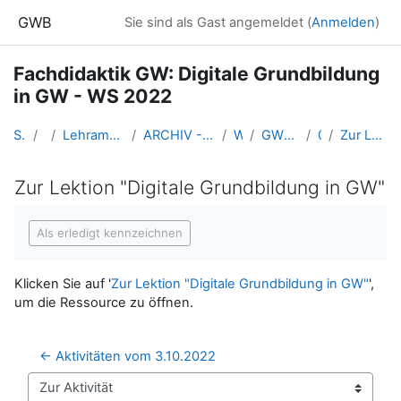
Zum Hauptinhalt
GWB
Sie sind als Gast angemeldet (
Anmelden
)
Fachdidaktik GW: Digitale Grundbildung
in GW - WS 2022
Startseite
Kurse
Lehramtsausbildung GW im Cluster Österreich Mitte
ARCHIV - Lehrveranstaltungen am Standort Linz - seit 2016
WS_2022/23
GW_DigitaleGrundbildung_2022ws
02-10.10.
Zur Lektion "Digitale Grundbildung in GW"
Zur Lektion "Digitale Grundbildung in GW"
Abschlussbedingungen
Als erledigt kennzeichnen
Klicken Sie auf '
Zur Lektion "Digitale Grundbildung in GW"
',
um die Ressource zu öffnen.
← Aktivitäten vom 3.10.2022
Zur Aktivität