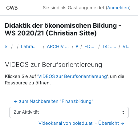
Zum Hauptinhalt
GWB
Sie sind als Gast angemeldet (
Anmelden
)
Didaktik der ökonomischen Bildung -
WS 2020/21 (Christian Sitte)
Startseite
Kurse
Lehramtsausbildung GW im Cluster Österreich Mitte
ARCHIV - Lehrveranstaltungen am Standort Linz - seit 2016
WS_2020/21
FDoekonomie_Linz_Sitte_2020ws
T4: .... 30. Okt. 2020 ... M e t h o d e n 2.
VIDEOS zur Berufsorientiereung
VIDEOS zur Berufsorientiereung
Abschlussbedingungen
Klicken Sie auf '
VIDEOS zur Berufsorientiereung
', um die
Ressource zu öffnen.
← zum Nachbereiten "Finanzbildung"
Zur Aktivität
Videokanal von poledu.at  - Übersicht →