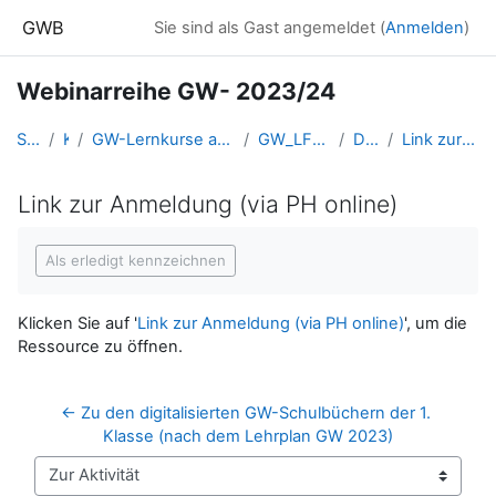
Zum Hauptinhalt
GWB
Sie sind als Gast angemeldet (
Anmelden
)
Webinarreihe GW- 2023/24
Startseite
Kurse
GW-Lernkurse aus der Fortbildung (und Ausbildung bis 2016)
GW_LFB_webinarGW_20232024
Di. 24.10.2023
Link zur Anmeldung (via PH online)
Link zur Anmeldung (via PH online)
Abschlussbedingungen
Als erledigt kennzeichnen
Klicken Sie auf '
Link zur Anmeldung (via PH online)
', um die
Ressource zu öffnen.
← Zu den digitalisierten GW-Schulbüchern der 1. 
Klasse (nach dem Lehrplan GW 2023)
Zur Aktivität