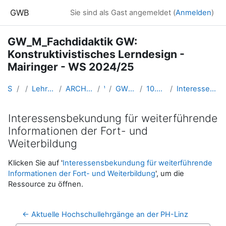
Zum Hauptinhalt
GWB
Sie sind als Gast angemeldet (
Anmelden
)
GW_M_Fachdidaktik GW:
Konstruktivistisches Lerndesign -
Mairinger - WS 2024/25
Startseite
Kurse
Lehramtsausbildung GW im Cluster Österreich Mitte
ARCHIV - Lehrveranstaltungen am Standort Linz - seit 2016
WS 2024/25
GW_M_FDGW_Lerndesign_Mairinger_2024ws
10.01.25 14h40-17h20in Präsenz B311 (Koller)
Interessensbekundung für weiterführende Informationen der Fort- und Weiterbildung
Interessensbekundung für weiterführende
Informationen der Fort- und
Weiterbildung
Abschlussbedingungen
Klicken Sie auf '
Interessensbekundung für weiterführende
Informationen der Fort- und Weiterbildung
', um die
Ressource zu öffnen.
← Aktuelle Hochschullehrgänge an der PH-Linz