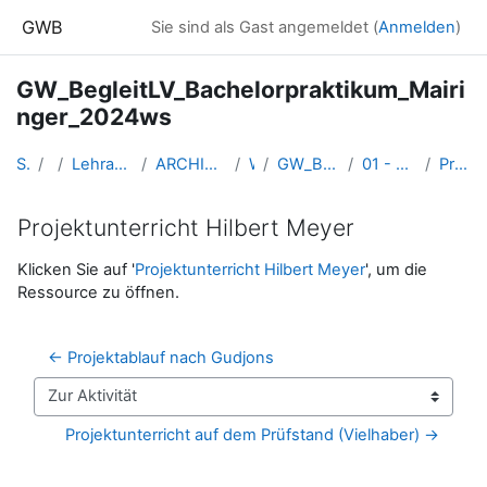
Zum Hauptinhalt
GWB
Sie sind als Gast angemeldet (
Anmelden
)
GW_BegleitLV_Bachelorpraktikum_Mairi
nger_2024ws
Startseite
Kurse
Lehramtsausbildung GW im Cluster Österreich Mitte
ARCHIV - Lehrveranstaltungen am Standort Linz - seit 2016
WS 2024/25
GW_BegleitLV_Bachelorpraktikum_Mairinger_2024ws
01 - Di. 17.09.2024: 17h-19h30 Vorbesprechung
Projektunterricht Hilbert Meyer
Projektunterricht Hilbert Meyer
Abschlussbedingungen
Klicken Sie auf '
Projektunterricht Hilbert Meyer
', um die
Ressource zu öffnen.
← Projektablauf nach Gudjons
Zur Aktivität
Projektunterricht auf dem Prüfstand (Vielhaber) →