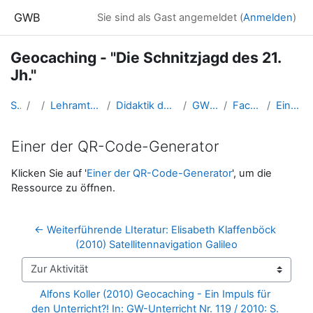
Zum Hauptinhalt
GWB
Sie sind als Gast angemeldet (
Anmelden
)
Geocaching - "Die Schnitzjagd des 21.
Jh."
Startseite
Kurse
Lehramtsausbildung GW im Cluster Österreich Mitte
Didaktik der naturwissenschaftlichen Geographie (GW B 2.3)
GW_FDNawiGeo_Geocaching
Fachbegriffe und Abkürzungen
Einer der QR-Code-Generator
Einer der QR-Code-Generator
Abschlussbedingungen
Klicken Sie auf '
Einer der QR-Code-Generator
', um die
Ressource zu öffnen.
← Weiterführende LIteratur: Elisabeth Klaffenböck 
(2010) Satellitennavigation Galileo
Zur Aktivität
Alfons Koller (2010) Geocaching - Ein Impuls für 
den Unterricht?! In: GW-Unterricht Nr. 119 / 2010: S. 