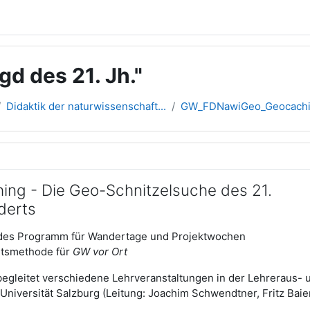
d des 21. Jh."
Didaktik der naturwissenschaft...
GW_FDNawiGeo_Geocach
übersicht
ing - Die Geo-Schnitzelsuche des 21.
derts
des Programm für Wandertage und Projektwochen
htsmethode für
GW vor Ort
egleitet verschiedene Lehrveranstaltungen in der Lehreraus- 
Universität Salzburg (Leitung: Joachim Schwendtner, Fritz Baier