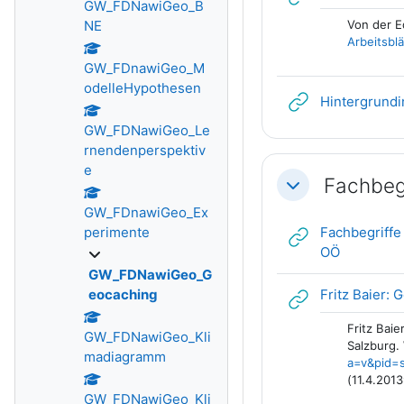
GW_FDNawiGeo_B
NE
Von der E
Arbeitsblät
GW_FDnawiGeo_M
odelleHypothesen
Hintergrundi
GW_FDNawiGeo_Le
rnendenperspektiv
e
Fachbeg
Einklappen
GW_FDnawiGeo_Ex
perimente
Fachbegriffe
Link/URL
OÖ
GW_FDNawiGeo_G
eocaching
Fritz Baier:
Fritz Baie
GW_FDNawiGeo_Kli
Salzburg.
madiagramm
a=v&pid=
(11.4.201
GW_FDNawiGeo_Kli