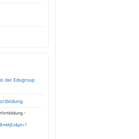
/URL
ei der Edugroup
Link/URL
fortbildung
rfortbildung.-
BmMjEx&pli=1