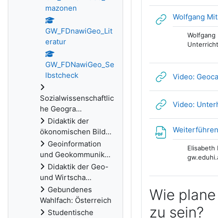
mazonen
Wolfgang Mit
GW_FDnawiGeo_Lit
Wolfgang 
eratur
Unterricht
GW_FDNawiGeo_Se
lbstcheck
Video: Geoca
Sozialwissenschaftlic
Video: Unter
he Geogra...
Didaktik der
Weiterführend
ökonomischen Bild...
Geoinformation
Elisabeth 
und Geokommunik...
gw.eduhi.
Didaktik der Geo-
und Wirtscha...
Gebundenes
Wie plane
Wahlfach: Österreich
zu sein?
Studentische