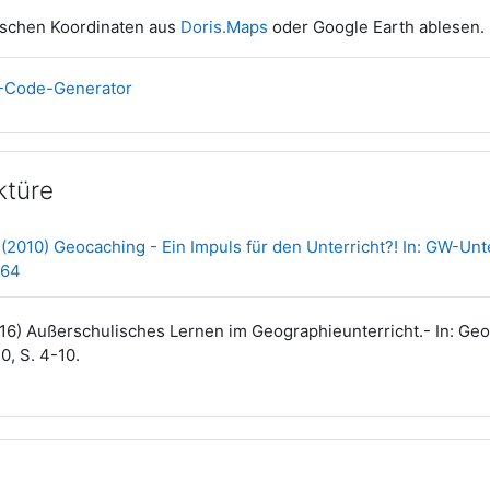
ischen Koordinaten aus
Doris.Maps
oder Google Earth ablesen.
Link/URL
R-Code-Generator
ktüre
 (2010) Geocaching - Ein Impuls für den Unterricht?! In: GW-Unter
Datei
- 64
6) Außerschulisches Lernen im Geographieunterricht.- In: Geog
0, S. 4-10.