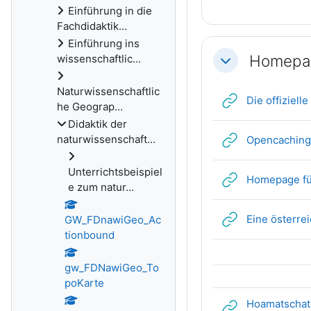
Einführung in die
Fachdidaktik...
Einführung ins
Homepag
wissenschaftlic...
Einklappen
Naturwissenschaftlic
Die offizie
he Geograp...
Didaktik der
naturwissenschaft...
Opencaching.
Unterrichtsbeispiel
Homepage fü
e zum natur...
Eine österr
GW_FDnawiGeo_Ac
tionbound
gw_FDNawiGeo_To
poKarte
Hoamatschatz