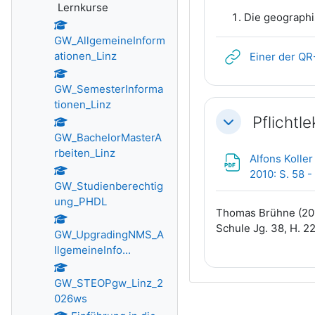
Lernkurse
Die geograph
GW_AllgemeineInform
ationen_Linz
Einer der Q
GW_SemesterInforma
tionen_Linz
Pflichtle
Einklappen
GW_BachelorMasterA
rbeiten_Linz
Alfons Koller
2010: S. 58 
GW_Studienberechtig
ung_PHDL
Thomas Brühne (201
Schule Jg. 38, H. 22
GW_UpgradingNMS_A
llgemeineInfo...
GW_STEOPgw_Linz_2
026ws