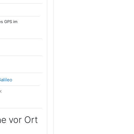
es GPS im
k/URL
Link/URL
alileo
:
e vor Ort