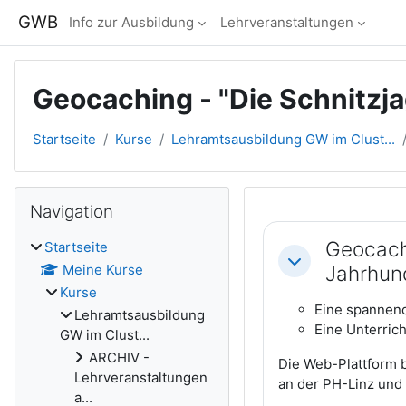
Zum Hauptinhalt
GWB
Info zur Ausbildung
Lehrveranstaltungen
Geocaching - "Die Schnitzjag
Startseite
Kurse
Lehramtsausbildung GW im Clust...
Blöcke
Navigation überspringen
Navigation
Abschnitts
Geocach
Startseite
Einklappen
Meine Kurse
Jahrhun
Kurse
Eine spannen
Lehramtsausbildung
Eine Unterric
GW im Clust...
ARCHIV -
Die Web-Plattform b
Lehrveranstaltungen
an der PH-Linz und 
a...