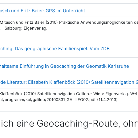
Link/URL
asch und Fritz Baier: GPS im Unterricht
Mitasch und Fritz Baier (2010) Praktische Anwendungsmöglichkeiten d
.- Salzburg: Eigenverlag.
Link/URL
ching: Das geographische Familienspiel. Vom ZDF.
Lin
haltsame Einführung in Geocaching der Geomatik Karlsruhe
e LIteratur: Elisabeth Klaffenböck (2010) Satellitennavigation G
Klaffenböck (2010) Satellitennavigation Galileo.- Wíen: Eigenverlag. Web
at/programm/kol/galileo/20100331_GALILEO02.pdf (11.4.2013)
 ich eine Geocaching-Route, ohn