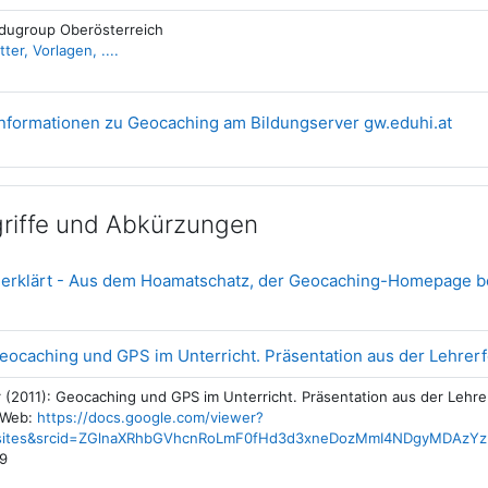
dugroup Oberösterreich
ter, Vorlagen, ....
Link
nformationen zu Geocaching am Bildungserver gw.eduhi.at
riffe und Abkürzungen
 erklärt - Aus dem Hoamatschatz, der Geocaching-Homepage b
 Geocaching und GPS im Unterricht. Präsentation aus der Lehrer
r (2011): Geocaching und GPS im Unterricht. Präsentation aus der Lehre
 Web:
https://docs.google.com/viewer?
sites&srcid=ZGlnaXRhbGVhcnRoLmF0fHd3d3xneDozMmI4NDgyMDAzYz
39