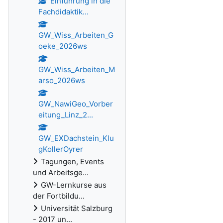
Einführung in die
Fachdidaktik...
GW_Wiss_Arbeiten_G
oeke_2026ws
GW_Wiss_Arbeiten_M
arso_2026ws
GW_NawiGeo_Vorber
eitung_Linz_2...
GW_EXDachstein_Klu
gKollerOyrer
Tagungen, Events
und Arbeitsge...
GW-Lernkurse aus
der Fortbildu...
Universität Salzburg
- 2017 un...