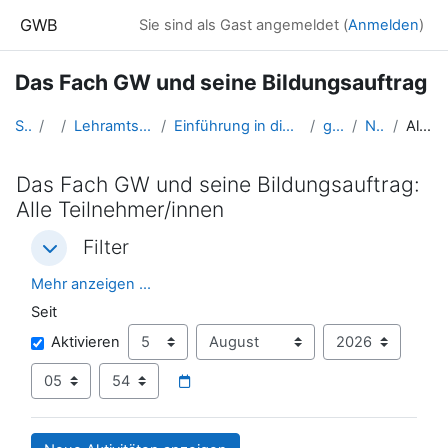
Zum Hauptinhalt
GWB
Sie sind als Gast angemeldet (
Anmelden
)
Das Fach GW und seine Bildungsauftrag
Startseite
Kurse
Lehramtsausbildung GW im Cluster Österreich Mitte
Einführung in die Fachdidaktik der Geographie und Wirtschaftskunde (GW B 1.2)
gwFD_BildungGW
Neueste Aktivität
Alle Teilnehmer/innen
Das Fach GW und seine Bildungsauftrag:
Alle Teilnehmer/innen
Filter
Filter
Filter
Mehr anzeigen ...
Seit
Seit
Tag
Monat
Jahr
Aktivieren
Stunde
Minute