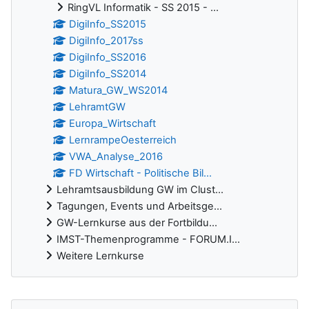
RingVL Informatik - SS 2015 - ...
DigiInfo_SS2015
DigiInfo_2017ss
DigiInfo_SS2016
DigiInfo_SS2014
Matura_GW_WS2014
LehramtGW
Europa_Wirtschaft
LernrampeOesterreich
VWA_Analyse_2016
FD Wirtschaft - Politische Bil...
Lehramtsausbildung GW im Clust...
Tagungen, Events und Arbeitsge...
GW-Lernkurse aus der Fortbildu...
IMST-Themenprogramme - FORUM.I...
Weitere Lernkurse
Ergänzungsblöcke
Foren durchsuchen überspringen