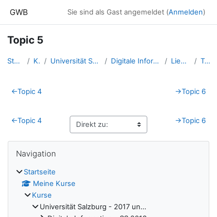
Zum Hauptinhalt
GWB
Sie sind als Gast angemeldet (
Anmelden
)
Topic 5
Startseite
Kurse
Universität Salzburg - 2017 un...
Digitale Information - SS 2015...
Liedauer Susi
Topic 5
Abschnittsübersicht
←
Topic 4
→
Topic 6
←
Topic 4
→
Topic 6
Blöcke
Navigation überspringen
Navigation
Startseite
Meine Kurse
Kurse
Universität Salzburg - 2017 un...