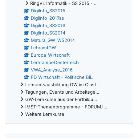
RingVL Informatik - SS 2015 - ...
DigiInfo_SS2015
DigiInfo_2017ss
DigiInfo_SS2016
DigiInfo_SS2014
Matura_GW_WS2014
LehramtGW
Europa_Wirtschaft
LernrampeOesterreich
VWA_Analyse_2016
FD Wirtschaft - Politische Bil...
Lehramtsausbildung GW im Clust...
Tagungen, Events und Arbeitsge...
GW-Lernkurse aus der Fortbildu...
IMST-Themenprogramme - FORUM.I...
Weitere Lernkurse
Ergänzungsblöcke
Foren durchsuchen überspringen