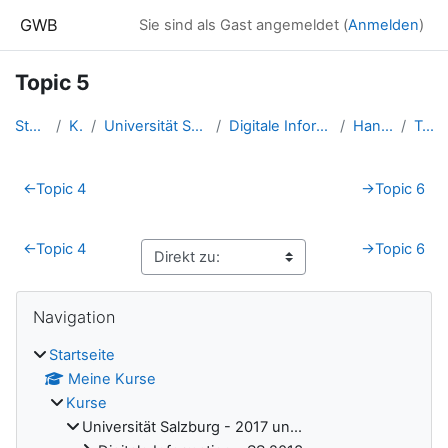
Zum Hauptinhalt
GWB
Sie sind als Gast angemeldet (
Anmelden
)
Topic 5
Startseite
Kurse
Universität Salzburg - 2017 un...
Digitale Information - SS 2015...
Handl Verena
Topic 5
Abschnittsübersicht
←
Topic 4
→
Topic 6
←
Topic 4
→
Topic 6
Blöcke
Navigation überspringen
Navigation
Startseite
Meine Kurse
Kurse
Universität Salzburg - 2017 un...