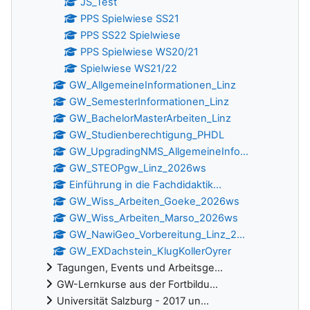
JS_Test
PPS Spielwiese SS21
PPS SS22 Spielwiese
PPS Spielwiese WS20/21
Spielwiese WS21/22
GW_AllgemeineInformationen_Linz
GW_SemesterInformationen_Linz
GW_BachelorMasterArbeiten_Linz
GW_Studienberechtigung_PHDL
GW_UpgradingNMS_AllgemeineInfo...
GW_STEOPgw_Linz_2026ws
Einführung in die Fachdidaktik...
GW_Wiss_Arbeiten_Goeke_2026ws
GW_Wiss_Arbeiten_Marso_2026ws
GW_NawiGeo_Vorbereitung_Linz_2...
GW_EXDachstein_KlugKollerOyrer
Tagungen, Events und Arbeitsge...
GW-Lernkurse aus der Fortbildu...
Universität Salzburg - 2017 un...