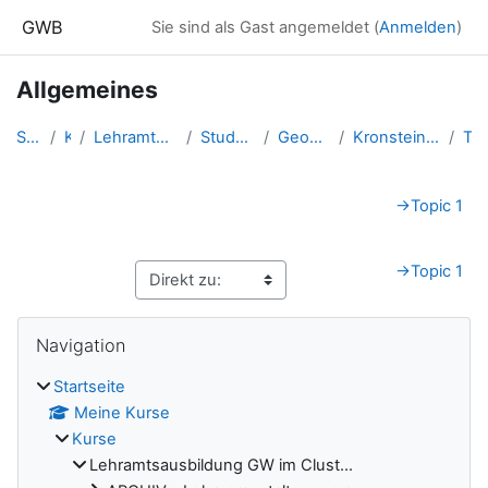
Zum Hauptinhalt
GWB
Sie sind als Gast angemeldet (
Anmelden
)
Allgemeines
Startseite
Kurse
Lehramtsausbildung GW im Clust...
Studentische Lernkurse
Geomedien - WS 2024
Kronsteiner.Klemens_Geomedien_...
Topic 1
Abschnittsübersicht
→
Topic 1
→
Topic 1
Blöcke
Navigation überspringen
Navigation
Startseite
Meine Kurse
Kurse
Lehramtsausbildung GW im Clust...