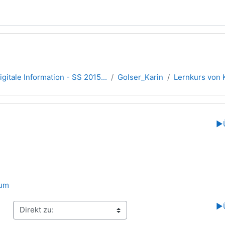
igitale Information - SS 2015...
Golser_Karin
Lernkurs von 
übersicht
▶︎
rum
▶︎