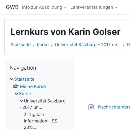
Zum Hauptinhalt
GWB
Info zur Ausbildung
Lehrveranstaltungen
Lernkurs von Karin Golser
Startseite
Kurse
Universität Salzburg - 2017 un...
D
Blöcke
Navigation überspringen
Navigation
Abschnitts
Startseite
Meine Kurse
Kurse
Universität Salzburg
Nachrichtenfo
- 2017 un...
Digitale
Information - SS
2013...