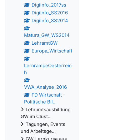
DigiInfo_2017ss
DigiInfo_SS2016
DigiInfo_SS2014
Matura_GW_WS2014
LehramtGW
Europa_Wirtschaft
LernrampeOesterreic
h
VWA_Analyse_2016
FD Wirtschaft -
Politische Bil...
Lehramtsausbildung
GW im Clust...
Tagungen, Events
und Arbeitsge...
GW-Lernkurse aus