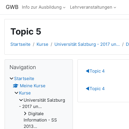
Zum Hauptinhalt
GWB
Info zur Ausbildung
Lehrveranstaltungen
Topic 5
Startseite
Kurse
Universität Salzburg - 2017 un...
D
Blöcke
Navigation überspringen
Navigation
Abschnitts
◀︎
Topic 4
Startseite
Meine Kurse
◀︎
Topic 4
Kurse
Universität Salzburg
- 2017 un...
Digitale
Information - SS
2013...