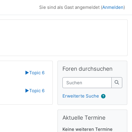
Sie sind als Gast angemeldet (
Anmelden
)
Ergänzungsblöck
Foren durchsuchen überspringen
Foren durchsuchen
▶︎
Topic 6
Suchen
Suche
▶︎
Topic 6
Erweiterte Suche
Aktuelle Termine überspringen
Aktuelle Termine
Keine weiteren Termine