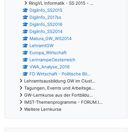
RingVL Informatik - SS 2015 - ...
DigiInfo_SS2015
DigiInfo_2017ss
DigiInfo_SS2016
DigiInfo_SS2014
Matura_GW_WS2014
LehramtGW
Europa_Wirtschaft
LernrampeOesterreich
VWA_Analyse_2016
FD Wirtschaft - Politische Bil...
Lehramtsausbildung GW im Clust...
Tagungen, Events und Arbeitsge...
GW-Lernkurse aus der Fortbildu...
IMST-Themenprogramme - FORUM.I...
Weitere Lernkurse
Ergänzungsblöcke
Foren durchsuchen überspringen