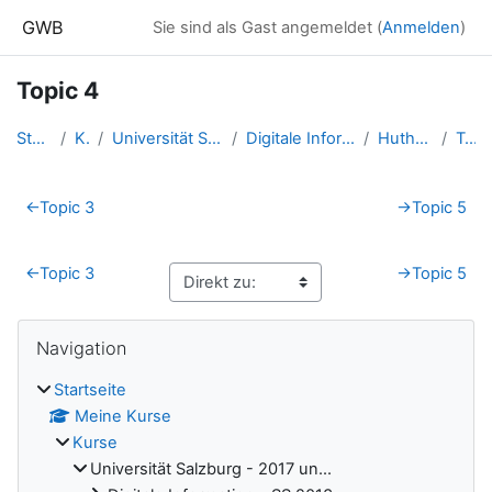
Zum Hauptinhalt
GWB
Sie sind als Gast angemeldet (
Anmelden
)
Topic 4
Startseite
Kurse
Universität Salzburg - 2017 un...
Digitale Information - SS 2015...
Huthöfer Markus
Topic 4
Abschnittsübersicht
←
Topic 3
→
Topic 5
←
Topic 3
→
Topic 5
Blöcke
Navigation überspringen
Navigation
Startseite
Meine Kurse
Kurse
Universität Salzburg - 2017 un...