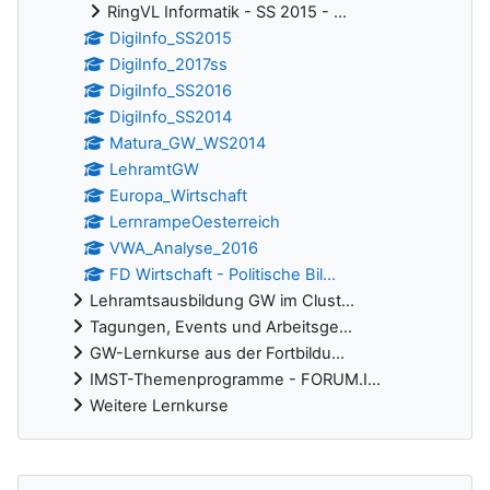
RingVL Informatik - SS 2015 - ...
DigiInfo_SS2015
DigiInfo_2017ss
DigiInfo_SS2016
DigiInfo_SS2014
Matura_GW_WS2014
LehramtGW
Europa_Wirtschaft
LernrampeOesterreich
VWA_Analyse_2016
FD Wirtschaft - Politische Bil...
Lehramtsausbildung GW im Clust...
Tagungen, Events und Arbeitsge...
GW-Lernkurse aus der Fortbildu...
IMST-Themenprogramme - FORUM.I...
Weitere Lernkurse
Ergänzungsblöcke
Foren durchsuchen überspringen