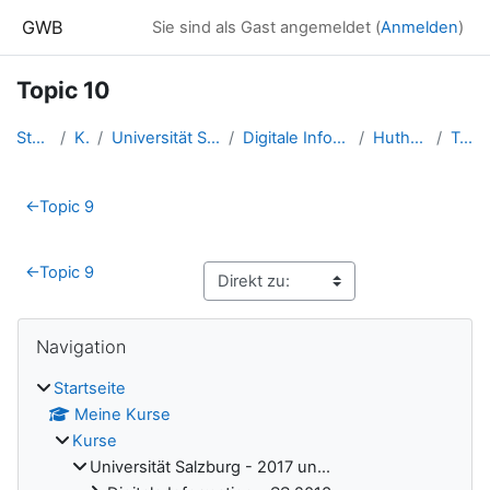
Zum Hauptinhalt
GWB
Sie sind als Gast angemeldet (
Anmelden
)
Topic 10
Startseite
Kurse
Universität Salzburg - 2017 un...
Digitale Information - SS 2015...
Huthöfer Markus
Topic 10
Abschnittsübersicht
←
Topic 9
←
Topic 9
Blöcke
Navigation überspringen
Navigation
Startseite
Meine Kurse
Kurse
Universität Salzburg - 2017 un...