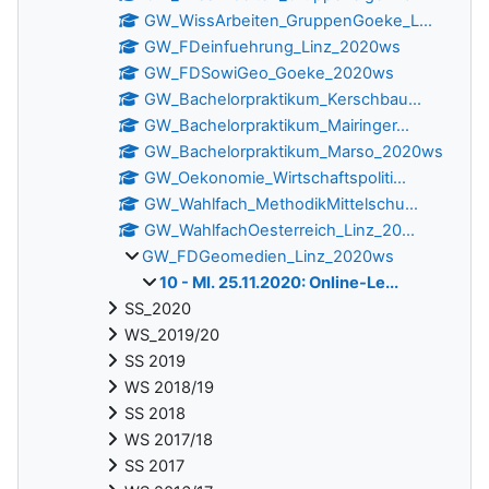
GW_WissArbeiten_GruppenGoeke_L...
GW_FDeinfuehrung_Linz_2020ws
GW_FDSowiGeo_Goeke_2020ws
GW_Bachelorpraktikum_Kerschbau...
GW_Bachelorpraktikum_Mairinger...
GW_Bachelorpraktikum_Marso_2020ws
GW_Oekonomie_Wirtschaftspoliti...
GW_Wahlfach_MethodikMittelschu...
GW_WahlfachOesterreich_Linz_20...
GW_FDGeomedien_Linz_2020ws
10 - MI. 25.11.2020: Online-Le...
SS_2020
WS_2019/20
SS 2019
WS 2018/19
SS 2018
WS 2017/18
SS 2017