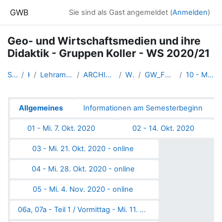
Zum Hauptinhalt
GWB
Sie sind als Gast angemeldet (
Anmelden
)
Geo- und Wirtschaftsmedien und ihre
Didaktik - Gruppen Koller - WS 2020/21
Startseite
Kurse
Lehramtsausbildung GW im Clust...
ARCHIV - Lehrveranstaltungen a...
WS_2020/21
GW_FDGeomedien_Linz_2020ws
10 - MI. 25.11.2020: Online-Le...
Abschnittsübersicht
Allgemeines
Informationen am Semesterbeginn
01 - Mi. 7. Okt. 2020
02 - 14. Okt. 2020
03 - Mi. 21. Okt. 2020 - online
04 - Mi. 28. Okt. 2020 - online
05 - Mi. 4. Nov. 2020 - online
06a, 07a - Teil 1 / Vormittag - Mi. 11. Nov. 2020 - Probelauf der Workshops zum GIS-Day - online