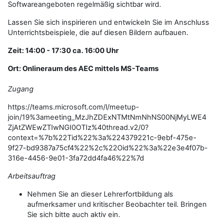
Softwareangeboten regelmäßig sichtbar wird.
Lassen Sie sich inspirieren und entwickeln Sie im Anschluss
Unterrichtsbeispiele, die auf diesen Bildern aufbauen.
Zeit: 14:00 - 17:30 ca. 16:00 Uhr
Ort: Onlineraum des AEC mittels MS-Teams
Zugang
https://teams.microsoft.com/l/meetup-
join/19%3ameeting_MzJhZDExNTMtNmNhNS00NjMyLWE4
ZjAtZWEwZTIwNGI0OTIz%40thread.v2/0?
context=%7b%22Tid%22%3a%224379221c-9ebf-475e-
9f27-bd9387a75cf4%22%2c%22Oid%22%3a%22e3e4f07b-
316e-4456-9e01-3fa72dd4fa46%22%7d
Arbeitsauftrag
Nehmen Sie an dieser Lehrerfortbildung als
aufmerksamer und kritischer Beobachter teil. Bringen
Sie sich bitte auch aktiv ein.