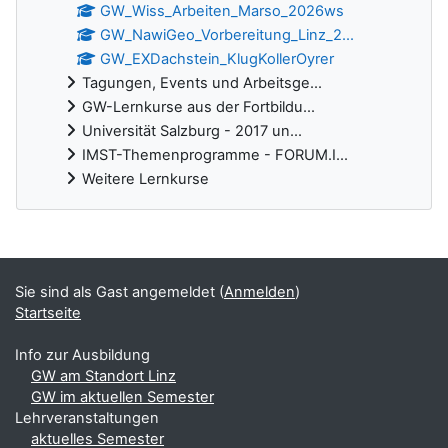
GW_Wiss_Arbeiten_Marso_2026ws
GW_NawiGeo_Vorbereitung_Linz_2...
GW_EXDachstein_KlugKollerOyrer
Tagungen, Events und Arbeitsge...
GW-Lernkurse aus der Fortbildu...
Universität Salzburg - 2017 un...
IMST-Themenprogramme - FORUM.I...
Weitere Lernkurse
Ergänzungsblöcke
Sie sind als Gast angemeldet (
Anmelden
)
Startseite
Info zur Ausbildung
GW am Standort Linz
GW im aktuellen Semester
Lehrveranstaltungen
aktuelles Semester