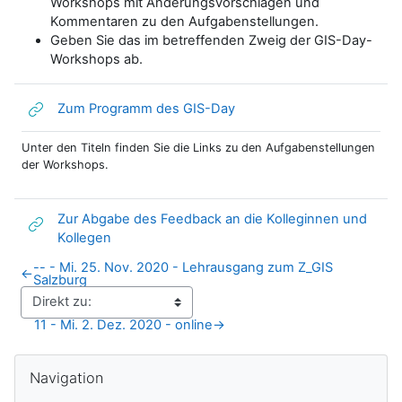
Workshops mit Änderungsvorschlagen und
Kommentaren zu den Aufgabenstellungen.
Geben Sie das im betreffenden Zweig der GIS-Day-
Workshops ab.
Link/URL
Zum Programm des GIS-Day
Unter den Titeln finden Sie die Links zu den Aufgabenstellungen
der Workshops.
Zur Abgabe des Feedback an die Kolleginnen und
Link/URL
Kollegen
-- - Mi. 25. Nov. 2020 - Lehrausgang zum Z_GIS
←
Salzburg
11 - Mi. 2. Dez. 2020 - online
→
Blöcke
Navigation überspringen
Navigation