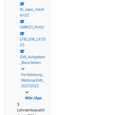
fb_iqes_medi
en22
GWK21_PHSt
LFB_GW_LP20
23
GW_Aufgaben
_Beurteilen
Fortbildung_
WebinarGW_
20212022
Mär./Apr.
Lehramtsausbil