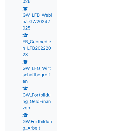
026
GW_LFB_Webi
narGW20242
025
FB_Geomedie
n_LFB202220
23
GW_LFG_Wirt
schaftbegreif
en
GW_Fortbildu
ng_GeldFinan
zen
GW:Fortbildun
g_Arbeit