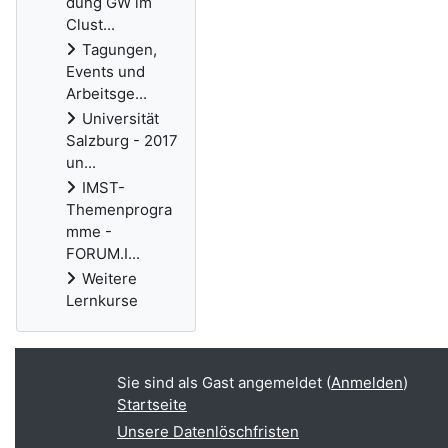
dung GW im
Clust...
Tagungen,
Events und
Arbeitsge...
Universität
Salzburg - 2017
un...
IMST-
Themenprogra
mme -
FORUM.I...
Weitere
Lernkurse
Ergänzungsblöcke
Sie sind als Gast angemeldet (
Anmelden
)
Startseite
Unsere Datenlöschfristen