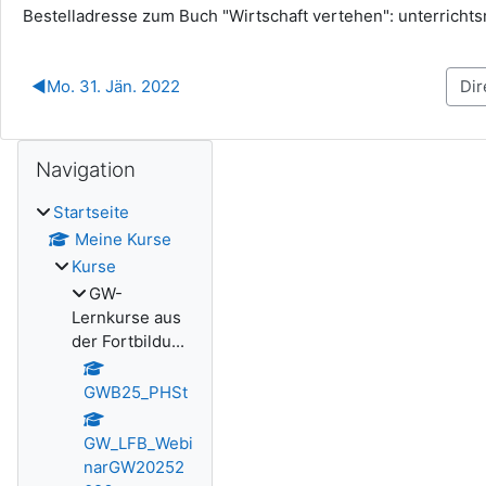
Bestelladresse zum Buch "Wirtschaft vertehen": unterrich
◀︎
Mo. 31. Jän. 2022
Blöcke
Navigation überspringen
Navigation
Startseite
Meine Kurse
Kurse
GW-
Lernkurse aus
der Fortbildu...
GWB25_PHSt
GW_LFB_Webi
narGW20252