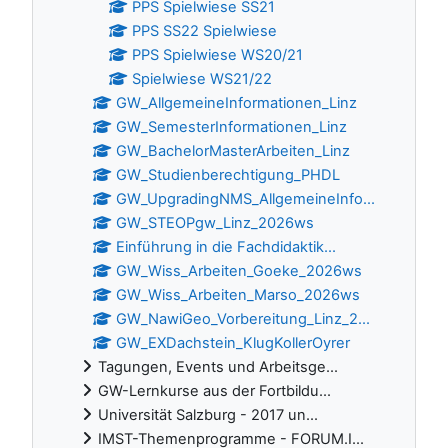
PPS Spielwiese SS21
PPS SS22 Spielwiese
PPS Spielwiese WS20/21
Spielwiese WS21/22
GW_AllgemeineInformationen_Linz
GW_SemesterInformationen_Linz
GW_BachelorMasterArbeiten_Linz
GW_Studienberechtigung_PHDL
GW_UpgradingNMS_AllgemeineInfo...
GW_STEOPgw_Linz_2026ws
Einführung in die Fachdidaktik...
GW_Wiss_Arbeiten_Goeke_2026ws
GW_Wiss_Arbeiten_Marso_2026ws
GW_NawiGeo_Vorbereitung_Linz_2...
GW_EXDachstein_KlugKollerOyrer
Tagungen, Events und Arbeitsge...
GW-Lernkurse aus der Fortbildu...
Universität Salzburg - 2017 un...
IMST-Themenprogramme - FORUM.I...