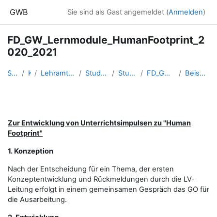
Zum Hauptinhalt
GWB
Sie sind als Gast angemeldet (
Anmelden
)
FD_GW_Lernmodule_HumanFootprint_2
020_2021
Startseite
Kurse
Lehramtsausbildung GW im Clust...
Studentische Lernkurse
Studienbeginn 2020
FD_GW_HumanFootprint2021
Beispiel 3 - Urbanisierung
Abschnittsübersicht
Zur Entwicklung von Unterrichtsimpulsen zu "Human
Footprint"
1. Konzeption
Nach der Entscheidung für ein Thema, der ersten
Konzeptentwicklung und Rückmeldungen durch die LV-
Leitung erfolgt in einem gemeinsamen Gespräch das GO für
die Ausarbeitung.