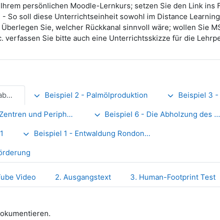
n Ihrem persönlichen Moodle-Lernkurs; setzen Sie den Link ins 
 - So soll diese Unterrichtseinheit sowohl im Distance Learning
 Überlegen Sie, welcher Rückkanal sinnvoll wäre; wollen Sie 
 verfassen Sie bitte auch eine Unterrichtsskizze für die Lehrp
uck
Beispiel 2 - Palmölproduktion
Beispiel 3 
 und Peripherien Großbrittaniens
Beispiel 6 - Die Abholzung des Regenwaldes
1
Beispiel 1 - Entwaldung Rondonia Brasilien
förderung
Tube Video
2. Ausgangstext
3. Human-Footprint Test
 dokumentieren.