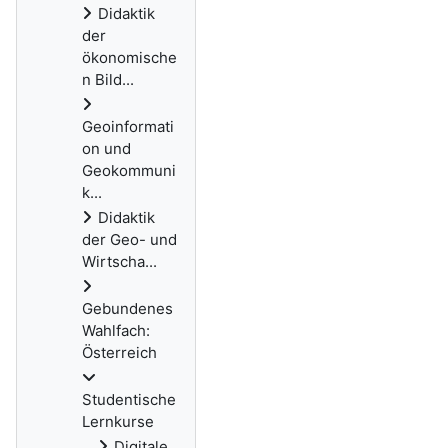
Didaktik
der
ökonomische
n Bild...
Geoinformati
on und
Geokommuni
k...
Didaktik
der Geo- und
Wirtscha...
Gebundenes
Wahlfach:
Österreich
Studentische
Lernkurse
Digitale