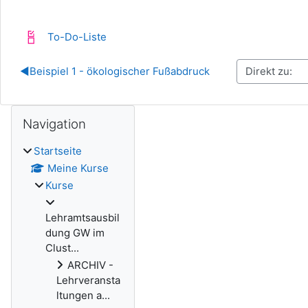
Fortschrittsliste
To-Do-Liste
◀︎
Beispiel 1 - ökologischer Fußabdruck
Blöcke
Navigation überspringen
Navigation
Startseite
Meine Kurse
Kurse
Lehramtsausbil
dung GW im
Clust...
ARCHIV -
Lehrveransta
ltungen a...