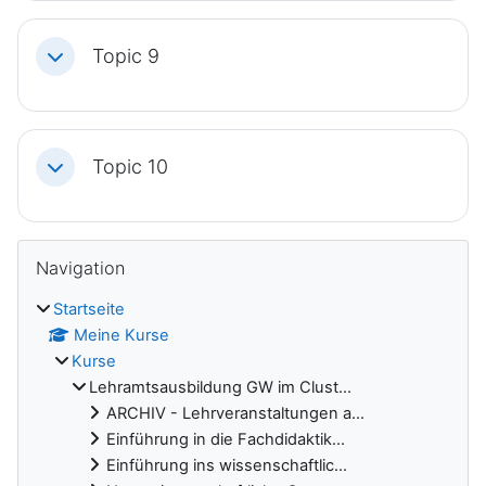
Topic 9
Einklappen
Topic 10
Einklappen
Blöcke
Navigation überspringen
Navigation
Startseite
Meine Kurse
Kurse
Lehramtsausbildung GW im Clust...
ARCHIV - Lehrveranstaltungen a...
Einführung in die Fachdidaktik...
Einführung ins wissenschaftlic...