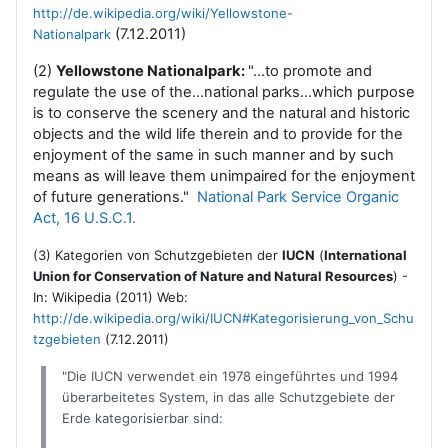
http://de.wikipedia.org/wiki/Yellowstone-
(7.12.2011)
Nationalpark
(2)
Yellowstone Nationalpark:
"...to promote and
regulate the use of the...national parks...which purpose
is to conserve the scenery and the natural and historic
objects and the wild life therein and to provide for the
enjoyment of the same in such manner and by such
means as will leave them unimpaired for the enjoyment
of future generations."
National Park Service Organic
Act, 16 U.S.C.1.
(3) Kategorien von Schutzgebieten der
IUCN
(
International
Union for Conservation of Nature and Natural Resources
) -
In: Wikipedia (2011) Web:
http://de.wikipedia.org/wiki/IUCN#Kategorisierung_von_Schu
tzgebieten
(7.12.2011)
"Die IUCN verwendet ein 1978 eingeführtes und 1994
überarbeitetes System, in das alle Schutzgebiete der
Erde kategorisierbar sind: