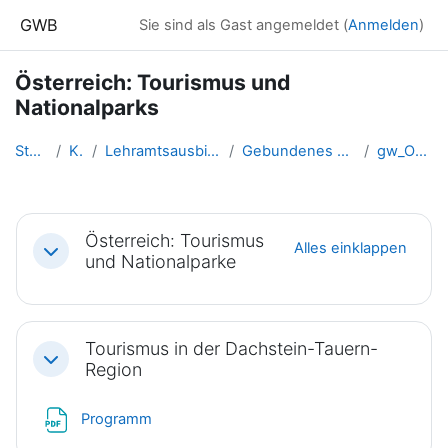
Zum Hauptinhalt
GWB
Sie sind als Gast angemeldet (
Anmelden
)
Österreich: Tourismus und
Nationalparks
Startseite
Kurse
Lehramtsausbildung GW im Clust...
Gebundenes Wahlfach: Österreich
gw_OE_tourismus
Abschnittsübersicht
Österreich: Tourismus
Alles einklappen
Einklappen
und Nationalparke
Tourismus in der Dachstein-Tauern-
Einklappen
Region
Datei
Programm