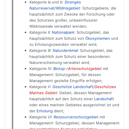
Kategorie Ia und b:
Strenges
Naturreservat/Wildnisgebiet
: Schutzgebiete, die
hauptsächlich zum Zwecke der Forschung oder
des Schutzes großer, unbeeinflusster
Wildnisareale verwaltet werden;
Kategorie II:
Nationalpark
: Schutzgebiet, das
hauptsächlich zum Schutz von
Ökosystemen
und
zu Erholungszwecken verwaltet wird;
Kategorie III:
Naturdenkmal
: Schutzgebiet, das
hauptsächlich zum Schutz einer besonderen
Naturerscheinung verwaltet wird;
Kategorie IV:
Biotop
-/
Artenschutzgebiet
mit
Management
: Schutzgebiet, für dessen
Management gezielte Eingriffe erfolgen;
Kategorie V:
Geschütze Landschaft
/
Geschützes
Marines Gebiet
: Gebiet, dessen Management
hauptsächlich auf den Schutz einer
Landschaft
oder eines marinen Gebietes ausgerichtet ist und
der
Erholung
dient;
Kategorie VI:
Ressourcenschutzgebiet
mit
Management
: Schutzgebiet, dessen Management
der nachhaltigen Nutzung natürlicher