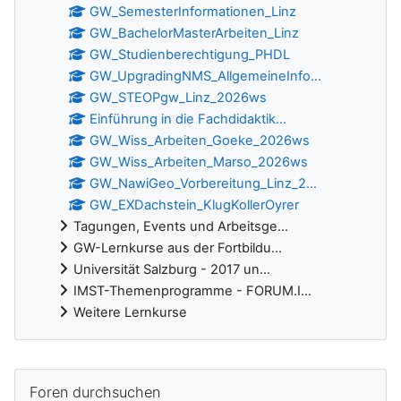
GW_SemesterInformationen_Linz
GW_BachelorMasterArbeiten_Linz
GW_Studienberechtigung_PHDL
GW_UpgradingNMS_AllgemeineInfo...
GW_STEOPgw_Linz_2026ws
Einführung in die Fachdidaktik...
GW_Wiss_Arbeiten_Goeke_2026ws
GW_Wiss_Arbeiten_Marso_2026ws
GW_NawiGeo_Vorbereitung_Linz_2...
GW_EXDachstein_KlugKollerOyrer
Tagungen, Events und Arbeitsge...
GW-Lernkurse aus der Fortbildu...
Universität Salzburg - 2017 un...
IMST-Themenprogramme - FORUM.I...
Weitere Lernkurse
Ergänzungsblöcke
Foren durchsuchen überspringen
Foren durchsuchen