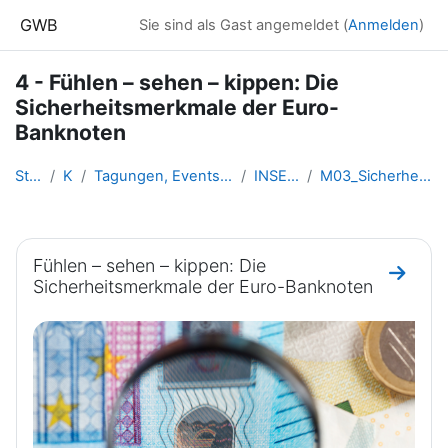
Zum Hauptinhalt
GWB
Sie sind als Gast angemeldet (
Anmelden
)
4 - Fühlen – sehen – kippen: Die
Sicherheitsmerkmale der Euro-
Banknoten
Startseite
Kurse
Tagungen, Events und Arbeitsgemeinschaften GW
INSERT-Lernkurse
M03_SicherheitsmerkmaleEuroBanknoten
Abschnittsübersicht
Fühlen – sehen – kippen: Die
Zum Ab
Sicherheitsmerkmale der Euro-Banknoten