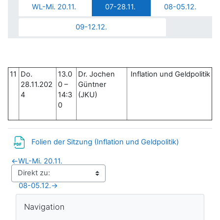
WL-Mi. 20.11.
07-28.11.
08-05.12.
09-12.12.
11
Do.
13.0
Dr. Jochen
Inflation und Geldpolitik
28.11.202
0 –
Güntner
4
14:3
(JKU)
0
Datei
Folien der Sitzung (Inflation und Geldpolitik)
←
WL-Mi. 20.11.
08-05.12.
→
Blöcke
Navigation überspringen
Navigation