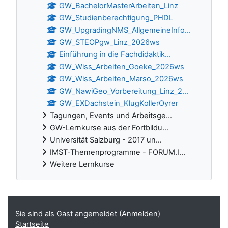
GW_BachelorMasterArbeiten_Linz
GW_Studienberechtigung_PHDL
GW_UpgradingNMS_AllgemeineInfo...
GW_STEOPgw_Linz_2026ws
Einführung in die Fachdidaktik...
GW_Wiss_Arbeiten_Goeke_2026ws
GW_Wiss_Arbeiten_Marso_2026ws
GW_NawiGeo_Vorbereitung_Linz_2...
GW_EXDachstein_KlugKollerOyrer
Tagungen, Events und Arbeitsge...
GW-Lernkurse aus der Fortbildu...
Universität Salzburg - 2017 un...
IMST-Themenprogramme - FORUM.I...
Weitere Lernkurse
Ergänzungsblöcke
Sie sind als Gast angemeldet (
Anmelden
)
Startseite