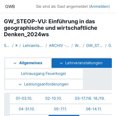
Zum Hauptinhalt
GWB
Sie sind als Gast angemeldet (
Anmelden
)
GW_STEOP-VU: Einführung in das
geographische und wirtschaftliche
Denken_2024ws
Startseite
Kurse
Lehramtsausbildung GW im Clust...
ARCHIV - Lehrveranstaltungen a...
WS 2024/25
GW_STEOPgw_Linz_2024ws
07-28.11.
Abschnittsübersicht
Allgemeines
Lehrveranstaltungen
Lehrausgang Feuerkogel
Leistungsanforderungen
01-03.10.
02-10.10.
03-17./18. 18./19.
04-31.10.
05-7.11.
06-14.11.